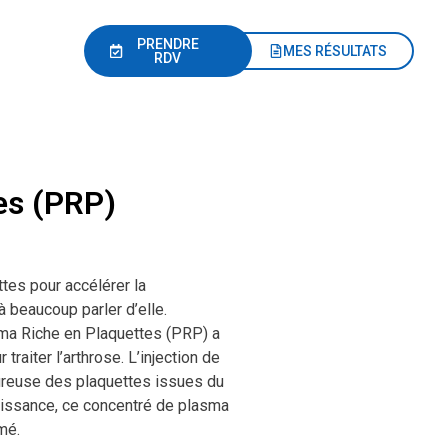
PRENDRE
MES RÉSULTATS
RDV
tes (PRP)
ttes pour accélérer la
jà beaucoup parler d’elle.
asma Riche en Plaquettes (PRP) a
traiter l’arthrose. L’injection de
oureuse des plaquettes issues du
oissance, ce concentré de plasma
mé.