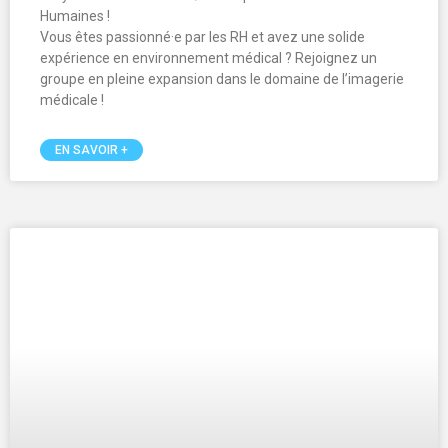
Offre d’emploi
Xray Phocea recrute un·e Responsable Opérationnel·le !
Vous avez une solide expérience dans le secteur de la
santé, idéalement en imagerie médicale, et vous
souhaitez rejoindre un groupe en pleine croissance ?
Rejoignez Xray Phocea, acteur majeur de l’imagerie
médicale dans le Sud-Est de la France !
EN SAVOIR +