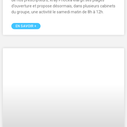
Bonne Année 2026
En ce début d’année 2026, l’ensemble des équipes de X-
Ray Phocea adresse à ses patients et à ses prescripteurs
ses meilleurs vœux de santé et de sérénité.
EN SAVOIR +