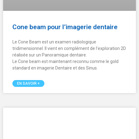
Grève nationale du lundi 10 novembre
2025
Les centres d’imagerie X-Ray Phocea se mobilisent pour
défendre la radiologie de demain.
Le lundi 10 novembre 2025, l’ensemble des centres
d’imagerie médicale X-Ray Phocea seront fermés.
Aucun examen ne sera réalisé ce jour-là : IRM, scanner,
échographie, radiographie, mammographie et examens